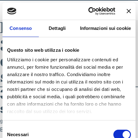
BLADE INDEX
Consenso
Dettagli
Informazioni sui cookie
371A9041 –
Questo sito web utilizza i cookie
donna
Utilizziamo i cookie per personalizzare contenuti ed
annunci, per fornire funzionalità dei social media e per
sportwear-23
analizzare il nostro traffico. Condividiamo inoltre
informazioni sul modo in cui utilizza il nostro sito con i
371A9041 – donna
nostri partner che si occupano di analisi dei dati web,
pubblicità e social media, i quali potrebbero combinarle
sportwear-23
con altre informazioni che ha fornito loro o che hanno
raccolto dal suo utilizzo dei loro servizi.
SEGUICI SU
9 Agosto 2023
Selezione
By
nicola.zambotti
Necessari
del