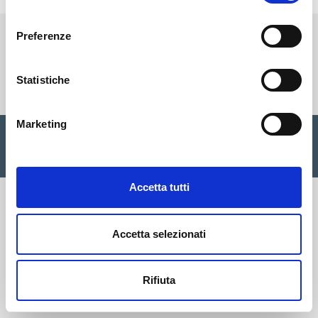
consenso
Preferenze
Cisalfa Group
Statistiche
Marketing
Cisalfa Sport SpA Via Boccea, 496 - 00166 Roma C.F. P.IVA.
05352580962 Registro imprese Roma n. 1156390 Cap. sociale
€ 28.353.142,00 I.V. |
Privacy Policy
|
Cookie
|
Credits
Accetta tutti
Accetta selezionati
Rifiuta