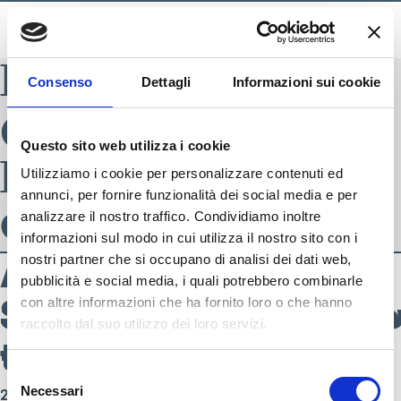
BLADE INDEX
Consenso
Dettagli
Informazioni sui cookie
Categoria
Questo sito web utilizza i cookie
Prodotto:
Utilizziamo i cookie per personalizzare contenuti ed
annunci, per fornire funzionalità dei social media e per
donna
analizzare il nostro traffico. Condividiamo inoltre
informazioni sul modo in cui utilizza il nostro sito con i
Navigazione artic
AI-2021
AI-2021
AI-2021
AI-2021
AI-2021
AI-2021
AI-2021
AI-2021
AI-2021
AI-2021
nostri partner che si occupano di analisi dei dati web,
Articoli meno recenti
pubblicità e social media, i quali potrebbero combinarle
S4087766_001 –
S4087767_050 –
S4087768_001 –
S4087769_050_S_00
S4087770_001 –
S4087759_001_S_0
S4087760_001 –
S4087764_001 –
S4087765_050 –
S4060250_001 –
con altre informazioni che ha fornito loro o che hanno
raccolto dal suo utilizzo dei loro servizi.
tennis donna
tennis donna
tennis donna
– tennis donna
tennis donna
– tennis donna
tennis donna
tennis donna
tennis donna
tennis donna
SEGUICI SU
Selezione
Necessari
22 Ottobre 2021
22 Ottobre 2021
22 Ottobre 2021
22 Ottobre 2021
22 Ottobre 2021
22 Ottobre 2021
22 Ottobre 2021
22 Ottobre 2021
22 Ottobre 2021
22 Ottobre 2021
del