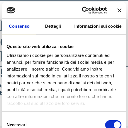
BLADE INDEX
Consenso
Dettagli
Informazioni sui cookie
Categoria
Questo sito web utilizza i cookie
Prodotto:
SS25
Utilizziamo i cookie per personalizzare contenuti ed
annunci, per fornire funzionalità dei social media e per
Navigazione artic
55 – uomo
44 – donna
56 – uomo
45 – donna
46 – uomo
47 – uomo
48 – uomo
49 – uomo
50 – uomo
51 – uomo
analizzare il nostro traffico. Condividiamo inoltre
Articoli meno recenti
informazioni sul modo in cui utilizza il nostro sito con i
nostri partner che si occupano di analisi dei dati web,
6 Giugno 2025
6 Giugno 2025
6 Giugno 2025
6 Giugno 2025
6 Giugno 2025
6 Giugno 2025
6 Giugno 2025
6 Giugno 2025
6 Giugno 2025
6 Giugno 2025
pubblicità e social media, i quali potrebbero combinarle
By
By
By
By
By
By
By
By
By
By
Alessandro Trentin
Alessandro Trentin
Alessandro Trentin
Alessandro Trentin
Alessandro Trentin
Alessandro Trentin
Alessandro Trentin
Alessandro Trentin
Alessandro Trentin
Alessandro Trentin
con altre informazioni che ha fornito loro o che hanno
SEGUICI SU
raccolto dal suo utilizzo dei loro servizi.
Selezione
Necessari
del