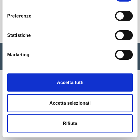
consenso
Preferenze
Cisalfa Group
Statistiche
Cisalfa Sport SpA Via Boccea, 496 - 00166 Roma C.F. P.IVA.
Marketing
05352580962 Registro imprese Roma n. 1156390 Cap. sociale
€ 28.353.142,00 I.V. |
Privacy Policy
|
Cookie
|
Credits
Accetta tutti
Accetta selezionati
Rifiuta