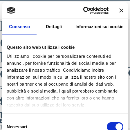
BLADE INDEX
Consenso
Dettagli
Informazioni sui cookie
Categoria
Questo sito web utilizza i cookie
Prodotto:
uomo
Utilizziamo i cookie per personalizzare contenuti ed
annunci, per fornire funzionalità dei social media e per
Navigazione artic
CisalfaXEllesse5944
CisalfaXEllesse5776
CisalfaXEllesse5982
CisalfaXEllesse5786
CisalfaXEllesse5997
CisalfaXEllesse5802
CisalfaXEllesse5998
CisalfaXEllesse5824
CisalfaXEllesse6001
CisalfaXEllesse5825
analizzare il nostro traffico. Condividiamo inoltre
Articoli meno recenti
informazioni sul modo in cui utilizza il nostro sito con i
1 – uomo sportware-
1 – uomo sportware-
1 – uomo sportware-
1 – uomo sportware-
– uomo sportware-
1-1 – uomo
1 – uomo sportware-
1 – uomo sportware-
– uomo sportware-
– uomo sportware-
nostri partner che si occupano di analisi dei dati web,
pubblicità e social media, i quali potrebbero combinarle
fw26-uomo
fw26-uomo
fw26-uomo
fw26-uomo
fw26-uomo
sportware-fw26-
fw26-uomo
fw26-uomo
fw26-uomo
fw26-uomo
con altre informazioni che ha fornito loro o che hanno
SEGUICI SU
raccolto dal suo utilizzo dei loro servizi.
uomo
11 Maggio 2026
11 Maggio 2026
11 Maggio 2026
11 Maggio 2026
11 Maggio 2026
11 Maggio 2026
11 Maggio 2026
11 Maggio 2026
11 Maggio 2026
By
By
By
By
By
By
By
By
By
nicola.zambotti
nicola.zambotti
nicola.zambotti
nicola.zambotti
nicola.zambotti
nicola.zambotti
nicola.zambotti
nicola.zambotti
nicola.zambotti
Selezione
11 Maggio 2026
Necessari
del