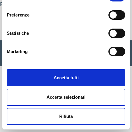
By
nicola.zambotti
consenso
Preferenze
Cisalfa Group
Statistiche
Cisalfa Sport SpA Via Boccea, 496 - 00166 Roma C.F. P.IVA.
Marketing
05352580962 Registro imprese Roma n. 1156390 Cap. sociale
€ 28.353.142,00 I.V. |
Privacy Policy
|
Cookie
|
Credits
Accetta tutti
Accetta selezionati
Rifiuta