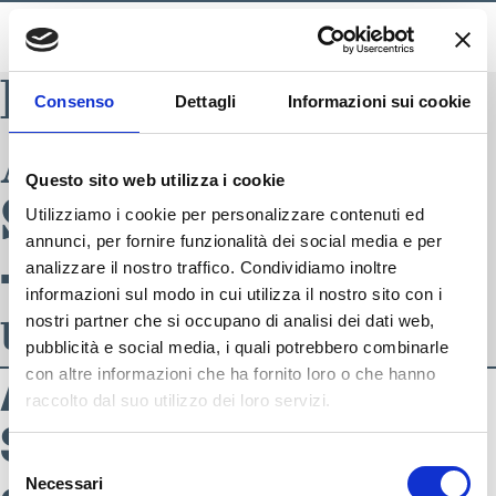
BLADE INDEX
Consenso
Dettagli
Informazioni sui cookie
AI-2021
Questo sito web utilizza i cookie
S4091369_001
Utilizziamo i cookie per personalizzare contenuti ed
annunci, per fornire funzionalità dei social media e per
– accessori
analizzare il nostro traffico. Condividiamo inoltre
informazioni sul modo in cui utilizza il nostro sito con i
unisex
nostri partner che si occupano di analisi dei dati web,
pubblicità e social media, i quali potrebbero combinarle
con altre informazioni che ha fornito loro o che hanno
AI-2021
raccolto dal suo utilizzo dei loro servizi.
S4091369_001 –
SEGUICI SU
Selezione
Necessari
del