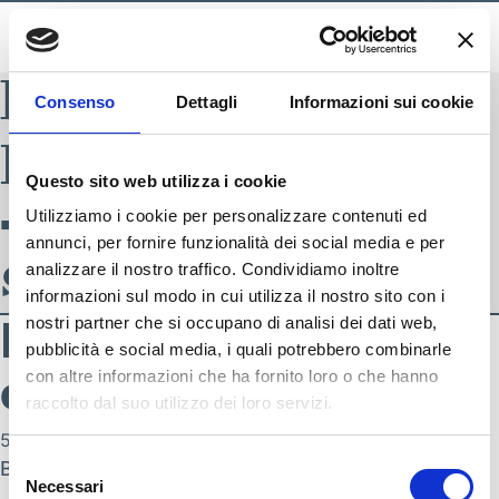
BLADE INDEX
Consenso
Dettagli
Informazioni sui cookie
ELLESSE3628
Questo sito web utilizza i cookie
– AI22 donna
Utilizziamo i cookie per personalizzare contenuti ed
annunci, per fornire funzionalità dei social media e per
sportswear
analizzare il nostro traffico. Condividiamo inoltre
informazioni sul modo in cui utilizza il nostro sito con i
ELLESSE3628 – AI22
nostri partner che si occupano di analisi dei dati web,
pubblicità e social media, i quali potrebbero combinarle
donna sportswear
con altre informazioni che ha fornito loro o che hanno
raccolto dal suo utilizzo dei loro servizi.
SEGUICI SU
5 Settembre 2022
Selezione
By
nicola.zambotti
Necessari
del