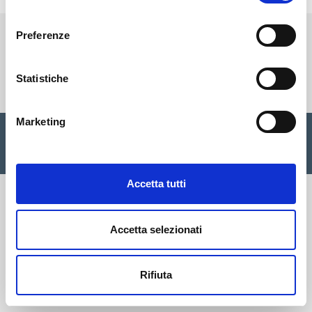
consenso
Preferenze
Cisalfa Group
Statistiche
Marketing
Cisalfa Sport SpA Via Boccea, 496 - 00166 Roma C.F. P.IVA.
05352580962 Registro imprese Roma n. 1156390 Cap. sociale
€ 28.353.142,00 I.V. |
Privacy Policy
|
Cookie
|
Credits
Accetta tutti
Accetta selezionati
Rifiuta