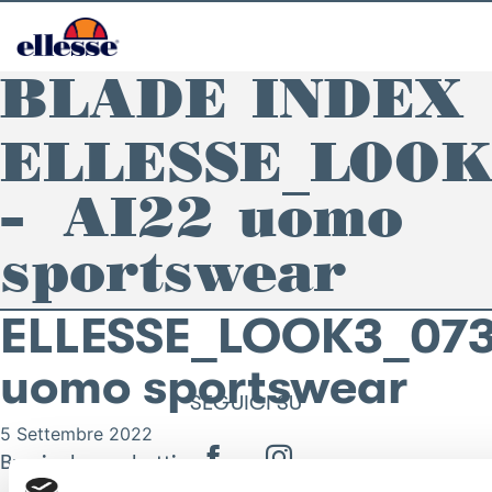
BLADE INDEX
ELLESSE_LOOK
– AI22 uomo
sportswear
ELLESSE_LOOK3_073
uomo sportswear
SEGUICI SU
5 Settembre 2022
By
nicola.zambotti