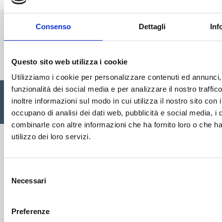
Consenso
Dettagli
Inf
Cisalfa Group
Questo sito web utilizza i cookie
Utilizziamo i cookie per personalizzare contenuti ed annunci, 
funzionalità dei social media e per analizzare il nostro traffi
Cisalfa Sport SpA Via Boccea, 496 - 00166 Roma C.F. P.IVA.
inoltre informazioni sul modo in cui utilizza il nostro sito con 
05352580962 Registro imprese Roma n. 1156390 Cap. sociale
occupano di analisi dei dati web, pubblicità e social media, i 
€ 28.353.142,00 I.V. |
Privacy Policy
|
Cookie
|
Credits
combinarle con altre informazioni che ha fornito loro o che h
utilizzo dei loro servizi.
Selezione
Necessari
del
consenso
Preferenze