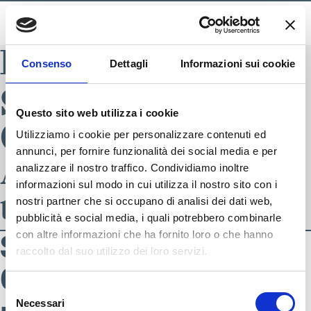
BLADE INDEX
Consenso
Dettagli
Informazioni sui cookie
S4117554-
Questo sito web utilizza i cookie
050_S_896
Utilizziamo i cookie per personalizzare contenuti ed
annunci, per fornire funzionalità dei social media e per
AI22 uomo
analizzare il nostro traffico. Condividiamo inoltre
informazioni sul modo in cui utilizza il nostro sito con i
tennis
nostri partner che si occupano di analisi dei dati web,
pubblicità e social media, i quali potrebbero combinarle
con altre informazioni che ha fornito loro o che hanno
S4117554-
raccolto dal suo utilizzo dei loro servizi.
050_S_896 AI22
SEGUICI SU
Selezione
Necessari
del