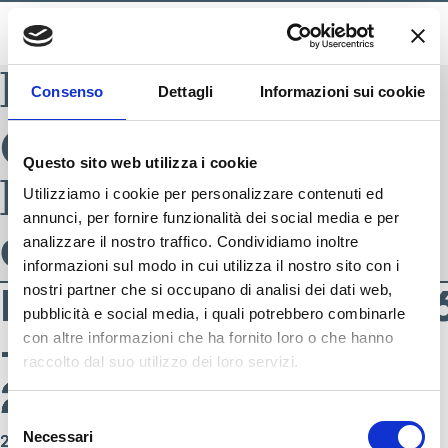
BLADE INDEX
Consenso
Dettagli
Informazioni sui cookie
Categoria
Questo sito web utilizza i cookie
Prodotto:
Utilizziamo i cookie per personalizzare contenuti ed
annunci, per fornire funzionalità dei social media e per
donna
analizzare il nostro traffico. Condividiamo inoltre
informazioni sul modo in cui utilizza il nostro sito con i
ELLESSE_SS24_15_0
ELLESSE_SS24_01_0
ELLESSE_SS24_03_1
ELLESSE_SS24_07_0
ELLESSE_SS24_11_01
ELLESSE_SS24_11_0
ELLESSE_SS24_13_0
ELLESSE_SS24_14_0
nostri partner che si occupano di analisi dei dati web,
pubblicità e social media, i quali potrebbero combinarle
– donna sportwear-
– donna sportwear-
– donna sportwear-
– donna sportwear-
– donna sportwear-
– donna sportwear-
– donna sportwear-
– donna sportwear-
con altre informazioni che ha fornito loro o che hanno
raccolto dal suo utilizzo dei loro servizi.
SEGUICI SU
24
24
24
24
24
24
24
24
Selezione
Necessari
22 Marzo 2024
22 Marzo 2024
22 Marzo 2024
22 Marzo 2024
22 Marzo 2024
22 Marzo 2024
22 Marzo 2024
22 Marzo 2024
del