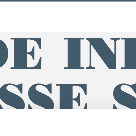
E IN
SSE_S