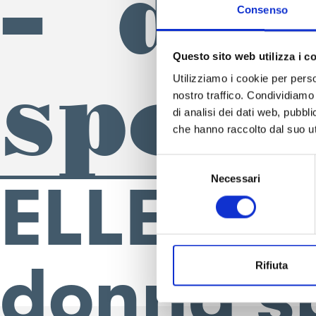
– do
Consenso
Questo sito web utilizza i c
spor
Utilizziamo i cookie per perso
nostro traffico. Condividiamo 
di analisi dei dati web, pubbl
che hanno raccolto dal suo uti
Selezione
Necessari
del
ELLESSE
consenso
donna s
Rifiuta