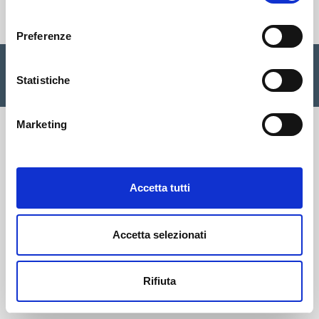
Cisalfa Group
consenso
Preferenze
Cisalfa Sport SpA Via Boccea, 496 - 00166 Roma C.F. P.IVA.
05352580962 Registro imprese Roma n. 1156390 Cap. sociale
Statistiche
€ 28.353.142,00 I.V. |
Privacy Policy
|
Cookie
|
Credits
Marketing
Accetta tutti
Accetta selezionati
Rifiuta