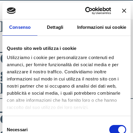
BLADE INDEX
Consenso
Dettagli
Informazioni sui cookie
_GRF3922
Questo sito web utilizza i cookie
GRF3922.jpg –
Utilizziamo i cookie per personalizzare contenuti ed
annunci, per fornire funzionalità dei social media e per
giacca –
analizzare il nostro traffico. Condividiamo inoltre
informazioni sul modo in cui utilizza il nostro sito con i
heritage uomo
nostri partner che si occupano di analisi dei dati web,
pubblicità e social media, i quali potrebbero combinarle
con altre informazioni che ha fornito loro o che hanno
_GRF3922
raccolto dal suo utilizzo dei loro servizi.
GRF3922.jpg –
SEGUICI SU
Selezione
Necessari
del