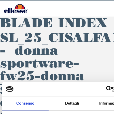
BLADE INDEX
SL_25_CISALFA
– donna
sportware-
fw25-donna
SL_25_CISALFA1995 
donna sportware-fw
Consenso
Dettagli
Informaz
SEGUICI SU