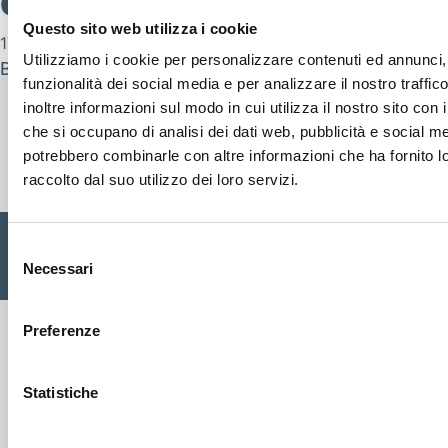
donna
Questo sito web utilizza i cookie
17 Ottobre 2025
Utilizziamo i cookie per personalizzare contenuti ed annunci, 
By
nicola.zambotti
funzionalità dei social media e per analizzare il nostro traffi
inoltre informazioni sul modo in cui utilizza il nostro sito con i
che si occupano di analisi dei dati web, pubblicità e social med
potrebbero combinarle con altre informazioni che ha fornito 
Cisalfa Group
raccolto dal suo utilizzo dei loro servizi.
Cisalfa Sport SpA Via Boccea, 496 - 00166 Roma C.F. P.IVA.
Selezione
05352580962 Registro imprese Roma n. 1156390 Cap. sociale
Necessari
del
€ 28.353.142,00 I.V. |
Privacy Policy
|
Cookie
|
Credits
consenso
Preferenze
Statistiche