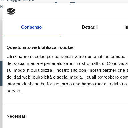
By
nicola.zambotti
Consenso
Dettagli
I
Cisalfa Group
Questo sito web utilizza i cookie
Utilizziamo i cookie per personalizzare contenuti ed annunci, 
dei social media e per analizzare il nostro traffico. Condividi
Cisalfa Sport SpA Via Boccea, 496 - 00166 Roma C.F. P.IVA.
sul modo in cui utilizza il nostro sito con i nostri partner che 
05352580962 Registro imprese Roma n. 1156390 Cap. sociale
dei dati web, pubblicità e social media, i quali potrebbero com
€ 28.353.142,00 I.V. |
Privacy Policy
|
Cookie
|
Credits
informazioni che ha fornito loro o che hanno raccolto dal suo u
servizi.
Selezione
Necessari
del
consenso