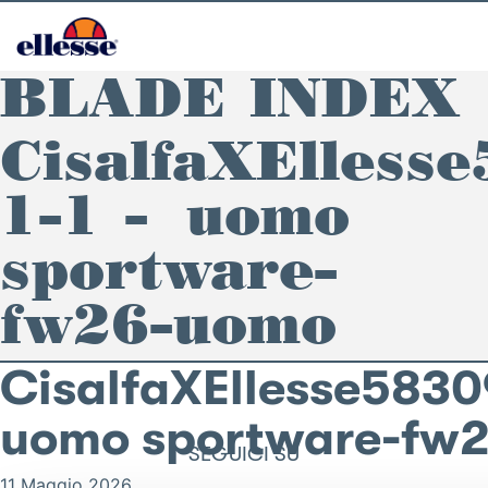
BLADE INDEX
CisalfaXElless
1-1 – uomo
sportware-
fw26-uomo
CisalfaXEllesse58309
uomo sportware-fw
SEGUICI SU
11 Maggio 2026