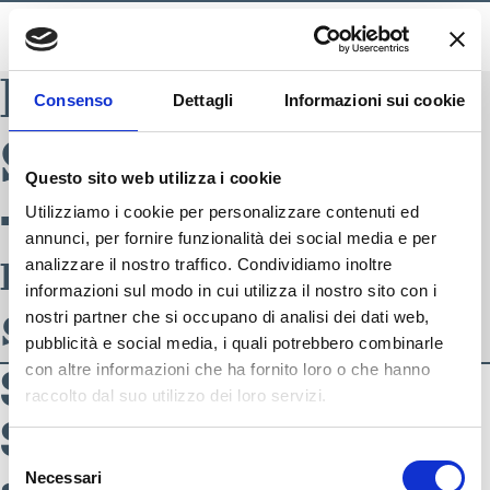
BLADE INDEX
Consenso
Dettagli
Informazioni sui cookie
SS22_DSC_7749
Questo sito web utilizza i cookie
– SS22
Utilizziamo i cookie per personalizzare contenuti ed
annunci, per fornire funzionalità dei social media e per
multigender
analizzare il nostro traffico. Condividiamo inoltre
informazioni sul modo in cui utilizza il nostro sito con i
sportswear
nostri partner che si occupano di analisi dei dati web,
pubblicità e social media, i quali potrebbero combinarle
con altre informazioni che ha fornito loro o che hanno
SS22_DSC_7749 –
raccolto dal suo utilizzo dei loro servizi.
SS22 multigender
SEGUICI SU
Selezione
Necessari
del