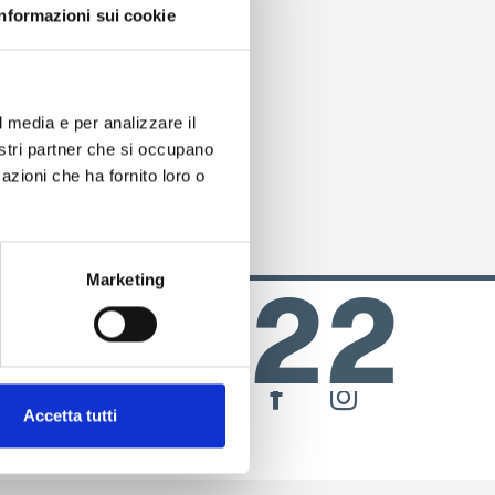
mo
Informazioni sui cookie
r
l media e per analizzare il
nostri partner che si occupano
azioni che ha fornito loro o
Marketing
– SS22
SEGUICI SU
facebook
instagram
r
Accetta tutti