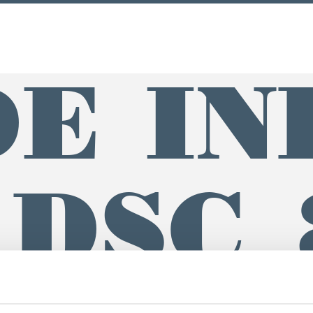
E IN
_DSC_