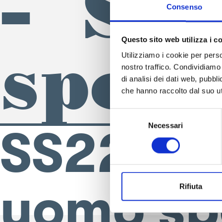
– SS
Consenso
Questo sito web utilizza i c
spor
Utilizziamo i cookie per perso
nostro traffico. Condividiamo 
di analisi dei dati web, pubbl
che hanno raccolto dal suo uti
Selezione
Necessari
del
SS22_DS
consenso
uomo sp
Rifiuta