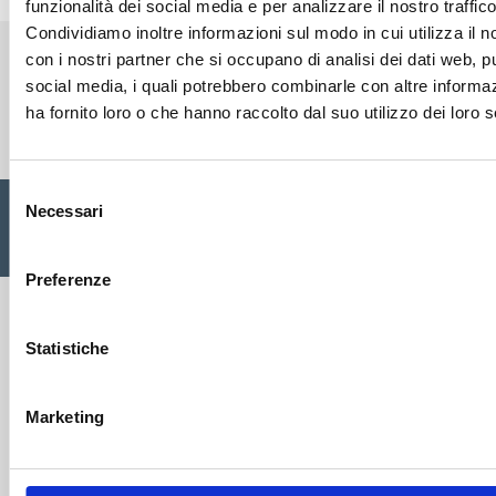
funzionalità dei social media e per analizzare il nostro traffico
Condividiamo inoltre informazioni sul modo in cui utilizza il no
con i nostri partner che si occupano di analisi dei dati web, pu
social media, i quali potrebbero combinarle con altre informa
ha fornito loro o che hanno raccolto dal suo utilizzo dei loro s
Cisalfa Group
Selezione
Cisalfa Sport SpA Via Boccea, 496 - 00166 Roma C.F. P.IVA.
Necessari
del
05352580962 Registro imprese Roma n. 1156390 Cap. sociale
consenso
€ 28.353.142,00 I.V. |
Privacy Policy
|
Cookie
|
Credits
Preferenze
Statistiche
Marketing