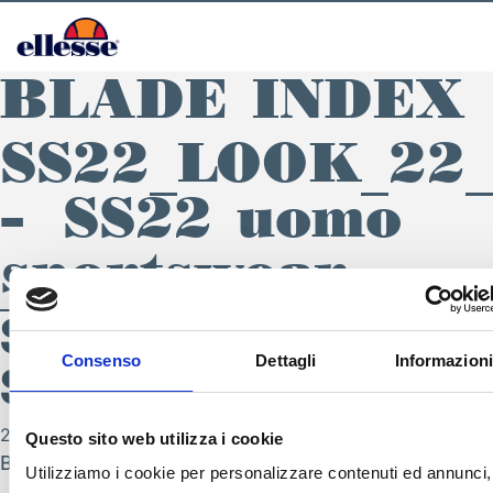
BLADE INDEX
SS22_LOOK_22_
– SS22 uomo
sportswear
SS22_LOOK_22_119 
Consenso
Dettagli
Informazioni
SS22 uomo sportswe
SEGUICI SU
21 Febbraio 2022
Questo sito web utilizza i cookie
By
nicola.zambotti
Utilizziamo i cookie per personalizzare contenuti ed annunci, 