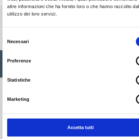
altre informazioni che ha fornito loro o che hanno raccolto da
utilizzo dei loro servizi.
Cisalfa Group
Selezione
Necessari
del
consenso
Cisalfa Sport SpA Via Boccea, 496 - 00166 Roma C.F. P.IVA.
Preferenze
05352580962 Registro imprese Roma n. 1156390 Cap. sociale
€ 28.353.142,00 I.V. |
Privacy Policy
|
Cookie
|
Credits
Statistiche
Marketing
Accetta tutti