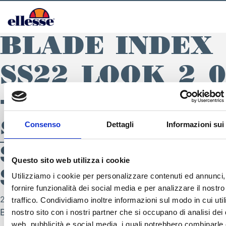
BLADE INDEX
SS22_LOOK_2_
– SS22 donna
sportswear
Consenso
Dettagli
Informazioni sui
SS22_LOOK_2_048 
Questo sito web utilizza i cookie
SS22 donna sportsw
Utilizziamo i cookie per personalizzare contenuti ed annunci,
SEGUICI SU
fornire funzionalità dei social media e per analizzare il nostro
21 Febbraio 2022
traffico. Condividiamo inoltre informazioni sul modo in cui utili
By
nicola.zambotti
nostro sito con i nostri partner che si occupano di analisi dei 
web, pubblicità e social media, i quali potrebbero combinarle