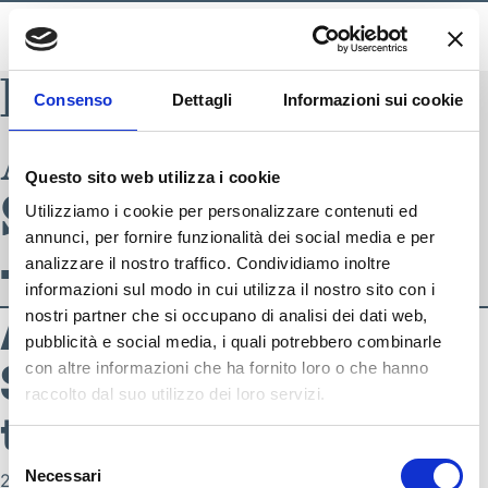
BLADE INDEX
Consenso
Dettagli
Informazioni sui cookie
AI-2021
Questo sito web utilizza i cookie
S4075495_519
Utilizziamo i cookie per personalizzare contenuti ed
annunci, per fornire funzionalità dei social media e per
– tennis uomo
analizzare il nostro traffico. Condividiamo inoltre
informazioni sul modo in cui utilizza il nostro sito con i
AI-2021
nostri partner che si occupano di analisi dei dati web,
pubblicità e social media, i quali potrebbero combinarle
S4075495_519 –
con altre informazioni che ha fornito loro o che hanno
raccolto dal suo utilizzo dei loro servizi.
SEGUICI SU
tennis uomo
Selezione
Necessari
22 Ottobre 2021
del