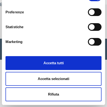
consenso
By
nicola.zambotti
Preferenze
Cisalfa Group
Statistiche
Marketing
Cisalfa Sport SpA Via Boccea, 496 - 00166 Roma C.F. P.IVA.
05352580962 Registro imprese Roma n. 1156390 Cap. sociale
€ 28.353.142,00 I.V. |
Privacy Policy
|
Cookie
|
Credits
Accetta tutti
Accetta selezionati
Rifiuta