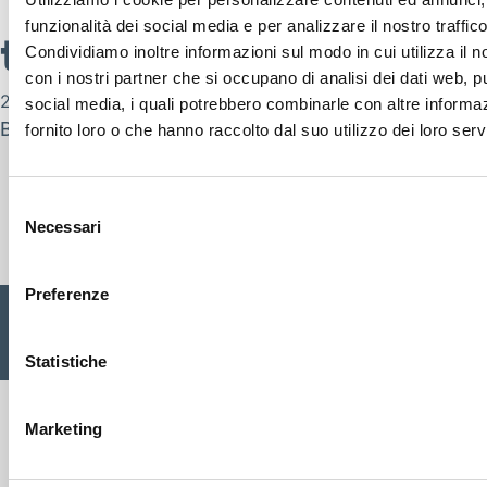
TENNIS – PADEL 23 
SEGUICI SU
funzionalità dei social media e per analizzare il nostro traffico
tennis-padel
Condividiamo inoltre informazioni sul modo in cui utilizza il no
con i nostri partner che si occupano di analisi dei dati web, pu
26 Maggio 2023
social media, i quali potrebbero combinarle con altre informa
By
nicola.zambotti
fornito loro o che hanno raccolto dal suo utilizzo dei loro servi
Selezione
Cisalfa Group
Necessari
del
consenso
Preferenze
Cisalfa Sport SpA Via Boccea, 496 - 00166 Roma C.F. P.IVA.
05352580962 Registro imprese Roma n. 1156390 Cap. sociale
Statistiche
€ 28.353.142,00 I.V. |
Privacy Policy
|
Cookie
|
Credits
Marketing